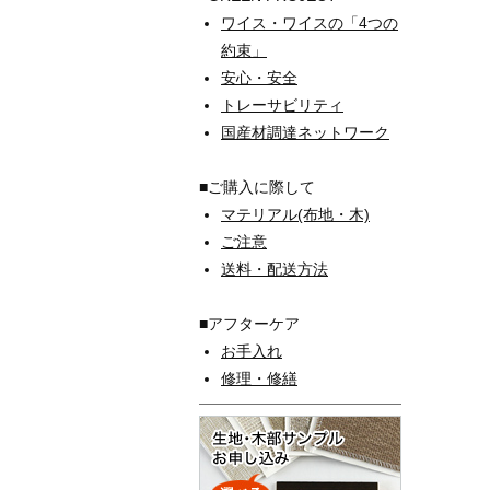
ワイス・ワイスの「4つの
約束」
安心・安全
トレーサビリティ
国産材調達ネットワーク
■ご購入に際して
マテリアル(布地・木)
ご注意
送料・配送方法
■アフターケア
お手入れ
修理・修繕