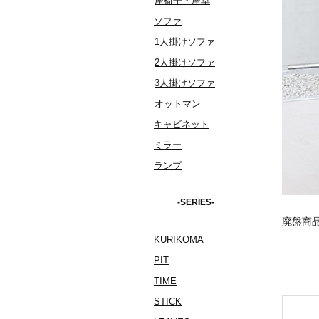
座椅子・座卓
ソファ
1人掛けソファ
2人掛けソファ
3人掛けソファ
オットマン
キャビネット
ミラー
ランプ
-SERIES-
廃盤商
KURIKOMA
PIT
TIME
STICK