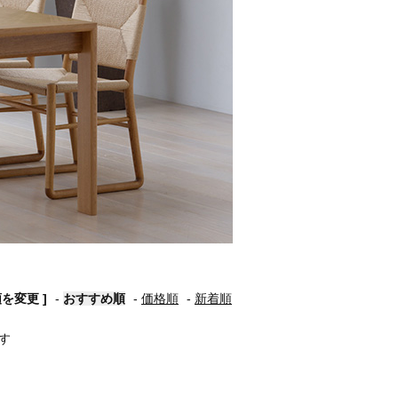
順を変更 ]
-
おすすめ順
-
価格順
-
新着順
ます