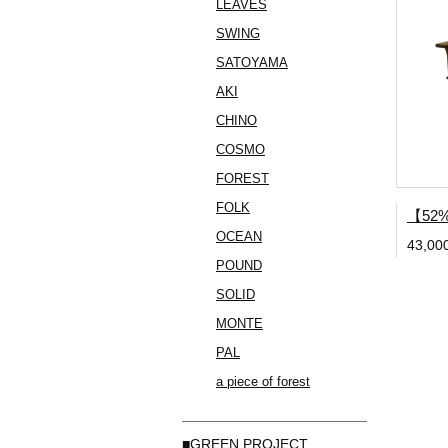
LEAVES
SWING
SATOYAMA
AKI
CHINO
COSMO
FOREST
FOLK
OCEAN
43,0
POUND
SOLID
MONTE
PAL
a piece of forest
■GREEN PROJECT