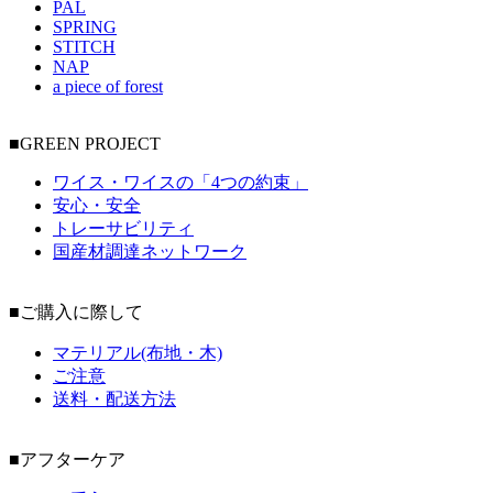
PAL
SPRING
STITCH
NAP
a piece of forest
■GREEN PROJECT
ワイス・ワイスの「4つの約束」
安心・安全
トレーサビリティ
国産材調達ネットワーク
■ご購入に際して
マテリアル(布地・木)
ご注意
送料・配送方法
■アフターケア