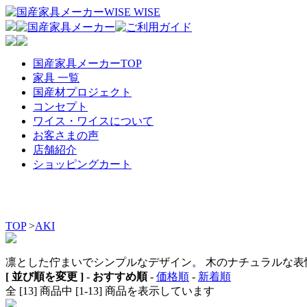
国産家具メーカーTOP
家具 一覧
国産材プロジェクト
コンセプト
ワイス・ワイスについて
お客さまの声
店舗紹介
ショッピングカート
TOP
>
AKI
凛とした佇まいでシンプルなデザイン。 木のナチュラルな表
[ 並び順を変更 ]
-
おすすめ順
-
価格順
-
新着順
全 [13] 商品中 [1-13] 商品を表示しています