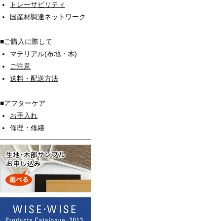
トレーサビリティ
国産材調達ネットワーク
■ご購入に際して
マテリアル(布地・木)
ご注意
送料・配送方法
■アフターケア
お手入れ
修理・修繕