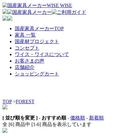
国産家具メーカーTOP
家具 一覧
国産材プロジェクト
コンセプト
ワイス・ワイスについて
お客さまの声
店舗紹介
ショッピングカート
TOP
>
FOREST
[ 並び順を変更 ]
-
おすすめ順
-
価格順
-
新着順
全 [6] 商品中 [1-6] 商品を表示しています