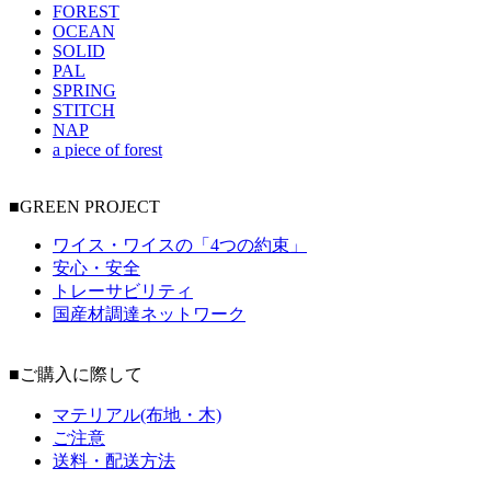
FOREST
OCEAN
SOLID
PAL
SPRING
STITCH
NAP
a piece of forest
■GREEN PROJECT
ワイス・ワイスの「4つの約束」
安心・安全
トレーサビリティ
国産材調達ネットワーク
■ご購入に際して
マテリアル(布地・木)
ご注意
送料・配送方法