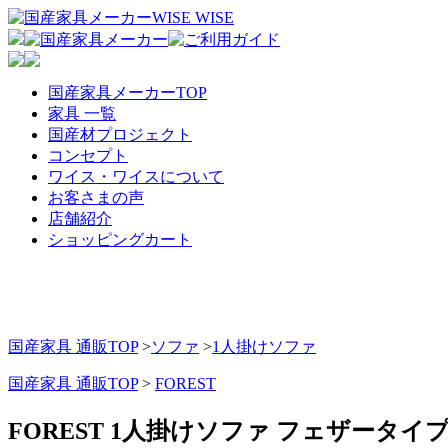
国産家具メーカーTOP
家具 一覧
国産材プロジェクト
コンセプト
ワイス・ワイスについて
お客さまの声
店舗紹介
ショッピングカート
国産家具 通販TOP
>
ソファ
>
1人掛けソファ
国産家具 通販TOP
>
FOREST
FOREST 1人掛けソファ フェザータイ