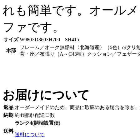
れも簡単です。オールメ
ファです。
サイズ
W980×D860×H700 SH415
フレーム／オーク無垢材〈北海道産〉（6色）orクリ
木部
背・座／布張り（A～C43種）クッション／フェザー
お届けについて
返品
オーダーメイドのため、商品に瑕疵のある場合を除き、
納期
約4週間+配送日数
ランク4(開梱設置便)
送料
送料について