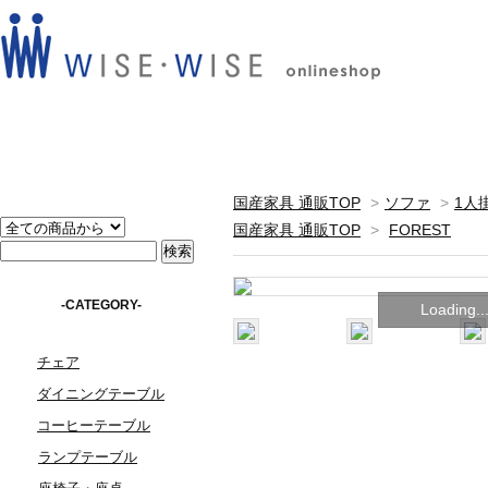
国産家具 通販TOP
>
ソファ
>
1人
国産家具 通販TOP
>
FOREST
-CATEGORY-
Loading..
チェア
ダイニングテーブル
コーヒーテーブル
ランプテーブル