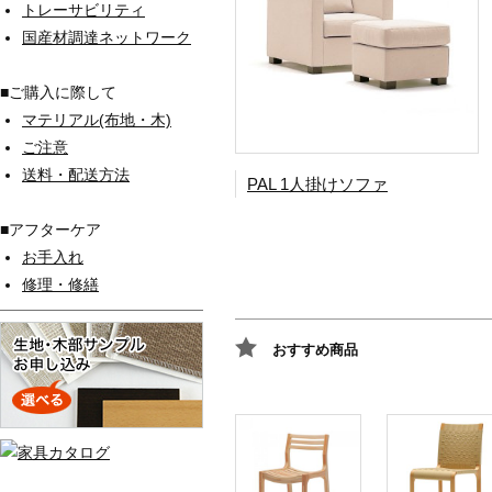
トレーサビリティ
国産材調達ネットワーク
■ご購入に際して
マテリアル(布地・木)
ご注意
送料・配送方法
PAL 1人掛けソファ
■アフターケア
お手入れ
修理・修繕
おすすめ商品