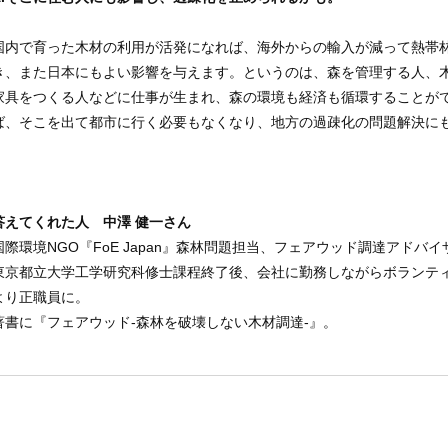
国内で育った木材の利用が活発になれば、海外からの輸入が減って熱帯
き、また日本にもよい影響を与えます。というのは、森を管理する人、
家具をつくる人などに仕事が生まれ、森の環境も経済も循環することが
ば、そこを出て都市に行く必要もなくなり、地方の過疎化の問題解決に
答えてくれた人 中澤 健一さん
国際環境NGO『FoE Japan』森林問題担当、フェアウッド調達アドバイ
東京都立大学工学研究科修士課程終了後、会社に勤務しながらボランティア
より正職員に。
著書に『フェアウッド-森林を破壊しない木材調達-』。