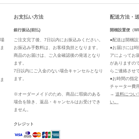
お支払い方法
配送方法・
銀行振込(前払)
開梱設置便（WI
場
ご注文完了後、7日以内にお振込みください。
●配送は開梱
ま
お振込み手数料は、お客様負担となります。
●お届けには
商品のお届けは、ご入金確認後の発送となり
アによってお
ます。
がありますの
7日以内にご入金のない場合キャンセルとなり
らご連絡させ
ます。
●お時間の指
ま
チャーター費
※オーダーメイドのため、商品に瑕疵のある
→
送料につい
場合を除き、返品・キャンセルはお受けでき
い。
ません。
クレジット