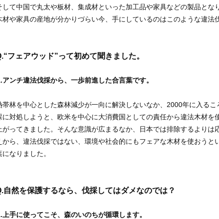
そして中国で丸太や板材、集成材といった加工品や家具などの製品とな
木材や家具の産地が分かりづらい今、手にしているのはこのような違法
.
“フェアウッド”って初めて聞きました。
A.アンチ違法伐採から、一歩前進した合言葉です。
熱帯林を中心とした森林減少が一向に解決しないなか、2000年に入る
採に対処しようと、欧米を中心に大消費国としての責任から違法木材を
上がってきました。そんな意識が広まるなか、日本では排除するよりは
えから、違法伐採ではない、環境や社会的にもフェアな木材を使おうとい
葉になりました。
.
自然を保護するなら、伐採してはダメなのでは？
A.上手に使ってこそ、森のいのちが循環します。