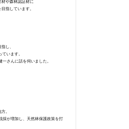
産材や森林認証材に
を目指しています。
目指し、
行っています。
健一さんに話を伺いました。
地方。
法伐採が増加し、天然林保護政策を打