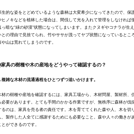
原生的な姿をとどめているような森林は大変希少になってきたので、保
やヒノキなどを植林した場合は、間伐して光を入れて管理をしなければ
真っ暗な“緑の砂漠”状態になってしまいます。またクヌギやコナラが生
いとの理由で見捨てられ、竹やササが茂ってヤブ状態になっているとこ
森や山は荒れてしまうのです。
Q
家具の樹種や木の産地をどうやって確認するの？
A.複雑な木材の流通過程をひとつずつ追いかけます。
木材の樹種や産地を確認するには、家具工場から、木材問屋、製材所、
る必要があります。とても手間のかかる作業ですが、無秩序に森林が伐
するのは、家具を売る者の責任です。木を育ててくれた森や人、木を切
人、製作した人全てに感謝するためにも必要なこと。森や人々の働きが
ことができるのです。