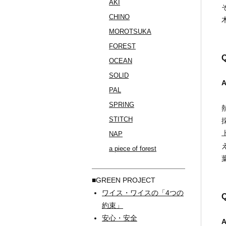
AKI
CHINO
MOROTSUKA
FOREST
Q
OCEAN
SOLID
PAL
SPRING
STITCH
NAP
a piece of forest
■GREEN PROJECT
ワイス・ワイスの「4つの
Q
約束」
安心・安全