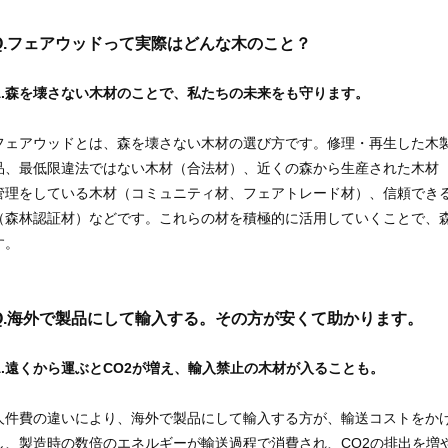
.
フェアウッドって実際はどんな木のこと？
A.森を壊さない木材のことで、私たちの未来をも守ります。
フェアウッドとは、森を壊さない木材の選び方です。修理・再生した木製
品、最低限違法ではない木材（合法材）、近くの森から生産された木材
管理をしている木材（コミュニティ材、フェアトレード材）、信頼でき
（森林認証材）などです。これらの材を積極的に活用していくことで、
す。
.
海外で製品にして輸入する。その方が安くて助かります。
A.遠くから運ぶとCO2が増え、輸入禁止の木材が入ることも。
人件費の違いにより、海外で製品にして輸入する方が、輸送コストをか
し、製造時の数倍のエネルギーが輸送過程で消費され、CO2の排出を増