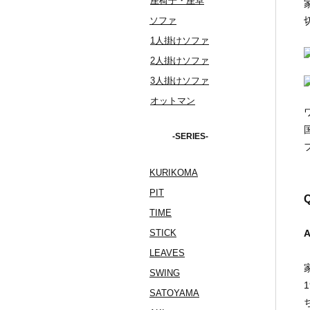
座椅子・座卓
ソファ
1人掛けソファ
2人掛けソファ
3人掛けソファ
オットマン
-SERIES-
KURIKOMA
PIT
Q
TIME
STICK
LEAVES
SWING
SATOYAMA