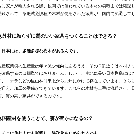
らに家具が輸入される際、税関では使われている木材の樹種までは確認
登録されている絶滅危惧種の木材が使用された家具が、国内で流通して
.
外材に頼らずに質のいい家具をつくることはできる？
A.日本には、多種多様な樹木があるんです。
国産広葉樹の生産量は年々減少傾向にあるうえ、その９割近くは木材チ
を確保するのは簡単ではありません。しかし、南北に長い日本列島には
ギ、コナラなどの里山林は東北から九州にかけて存在しています。さら
を迎え、加工の準備ができています。これらの木材を上手に流通させ、
ば、質の高い家具ができるのです。
.
国産材を使うことで、森が豊かになるの？
A.そこに住む人にも影響し、過疎化を止められるかも。