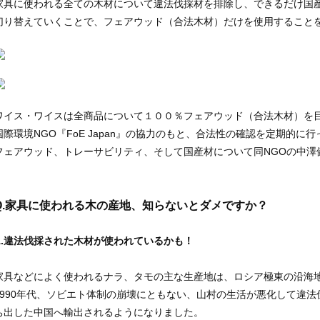
家具に使われる全ての木材について違法伐採材を排除し、できるだけ国
切り替えていくことで、フェアウッド（合法木材）だけを使用すること
ワイス・ワイスは全商品について１００％フェアウッド（合法木材）を
国際環境NGO『FoE Japan』の協力のもと、合法性の確認を定期的に
フェアウッド、トレーサビリティ、そして国産材について同NGOの中澤
.
家具に使われる木の産地、知らないとダメですか？
A.違法伐採された木材が使われているかも！
家具などによく使われるナラ、タモの主な生産地は、ロシア極東の沿海
1990年代、ソビエト体制の崩壊にともない、山村の生活が悪化して違
ち出した中国へ輸出されるようになりました。