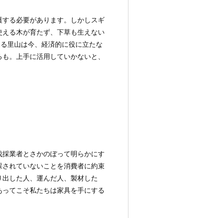
護する必要があります。しかしスギ
使える木が育たず、下草も生えない
える里山は今、経済的に役に立たな
ろも。上手に活用していかないと、
伐採業者とさかのぼって明らかにす
採されていないことを消費者に約束
り出した人、運んだ人、製材した
あってこそ私たちは家具を手にする