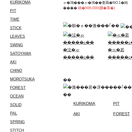
KURIKOMA
ゃ�鴻���ゃ�鴻��査羂�NO.1�純
����
鐃�506,000(腮�莨�)
PIT
TIME
STICK
LEAVES
SWING
�泣�ゃ
�≪�若
SATOYAMA
�����с��
�����с
AKI
CHINO
MOROTSUKA
��
FOREST
��
OCEAN
KURIKOMA
PIT
SOLID
PAL
AKI
FOREST
SPRING
STITCH