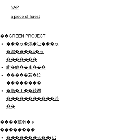
NAP
a piece of forest
��GREEN PROJECT
���ゃ�鴻�祉���ゃ
�鴻����4�ゃ
�������
絎�綽��糸���
�����若�泣
��������
�順�ｆ��茯翠
�����������若
��
����莖弱�ャ
��������
�������≪��(絽