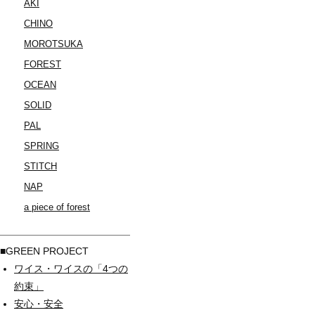
AKI
CHINO
MOROTSUKA
FOREST
OCEAN
SOLID
PAL
SPRING
STITCH
NAP
a piece of forest
■GREEN PROJECT
ワイス・ワイスの「4つの
約束」
安心・安全