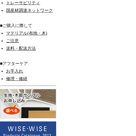
トレーサビリティ
国産材調達ネットワーク
■ご購入に際して
マテリアル(布地・木)
ご注意
送料・配送方法
■アフターケア
お手入れ
修理・修繕