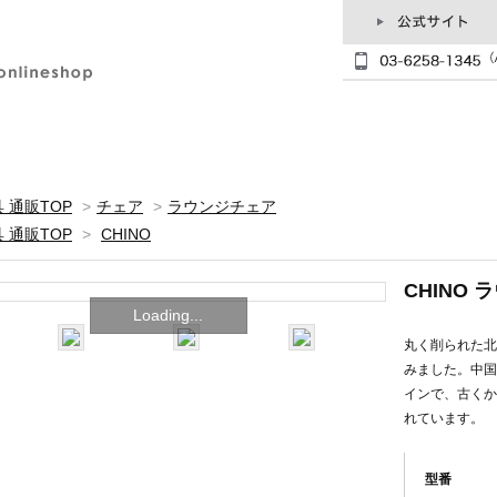
 通販TOP
>
チェア
>
ラウンジチェア
 通販TOP
>
CHINO
CHINO
Loading...
丸く削られた北
みました。中国
インで、古くか
れています。
型番