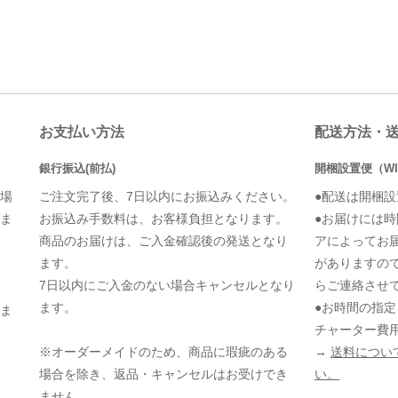
お支払い方法
配送方法・
銀行振込(前払)
開梱設置便（WI
場
ご注文完了後、7日以内にお振込みください。
●配送は開梱
ま
お振込み手数料は、お客様負担となります。
●お届けには
商品のお届けは、ご入金確認後の発送となり
アによってお
ます。
がありますの
7日以内にご入金のない場合キャンセルとなり
らご連絡させ
ます。
●お時間の指
ま
チャーター費
※オーダーメイドのため、商品に瑕疵のある
→
送料につい
場合を除き、返品・キャンセルはお受けでき
い。
ません。