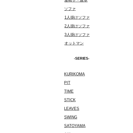
座椅子・座卓
ソファ
1人掛けソファ
2人掛けソファ
3人掛けソファ
オットマン
-SERIES-
KURIKOMA
PIT
TIME
STICK
LEAVES
SWING
SATOYAMA