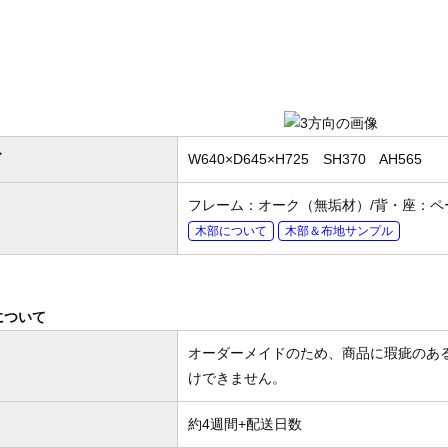
ズ
W640×D645×H725 SH370 AH565
フレーム：オーク（無垢材）/背・座：
木部について
木部＆布地サンプル
について
オーダーメイドのため、商品に瑕疵のあ
けできません。
約4週間+配送日数