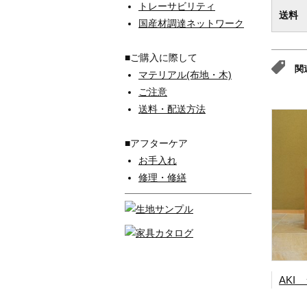
トレーサビリティ
送料
国産材調達ネットワーク
■ご購入に際して
関
マテリアル(布地・木)
ご注意
送料・配送方法
■アフターケア
お手入れ
修理・修繕
AKI