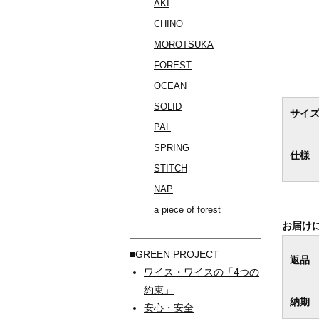
AKI
CHINO
MOROTSUKA
FOREST
OCEAN
SOLID
サイ
PAL
SPRING
仕様
STITCH
NAP
a piece of forest
お届け
■GREEN PROJECT
返品
ワイス・ワイスの「4つの
約束」
納期
安心・安全