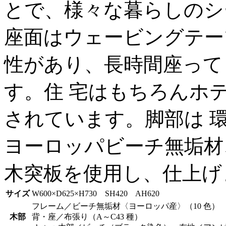
とで、様々な暮らしのシ
座面はウェービングテー
性があり、長時間座って
す。住 宅はもちろんホ
されています。脚部は 
ヨーロッパビーチ無垢材
木突板を使用し、仕上げ
サイズ
W600×D625×H730 SH420 AH620
フレーム／ビーチ無垢材〈ヨーロッパ産〉（10 色）
木部
背・座／布張り（A～C43 種）