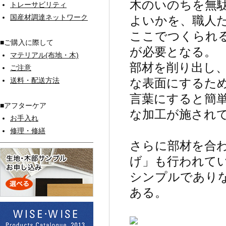
木のいのちを無
トレーサビリティ
国産材調達ネットワーク
よいかを、職人
ここでつくられる
■ご購入に際して
が必要となる。
マテリアル(布地・木)
部材を削り出し
ご注意
送料・配送方法
な表面にするた
言葉にすると簡
■アフターケア
な加工が施され
お手入れ
修理・修繕
さらに部材を合
げ」も行われて
シンプルであり
ある。