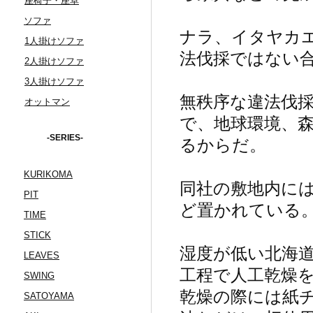
座椅子・座卓
ソファ
ナラ、イタヤカ
1人掛けソファ
法伐採ではない
2人掛けソファ
3人掛けソファ
無秩序な違法伐
オットマン
で、地球環境、
-SERIES-
るからだ。
KURIKOMA
同社の敷地内に
PIT
ど置かれている
TIME
STICK
湿度が低い北海
LEAVES
工程で人工乾燥
SWING
乾燥の際には紙
SATOYAMA