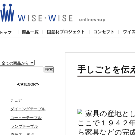
手しごとを伝
-CATEGORY-
チェア
ダイニングテーブル
家具の産地と
コーヒーテーブル
ここで１９４２
ランプテーブル
ら家具などの完