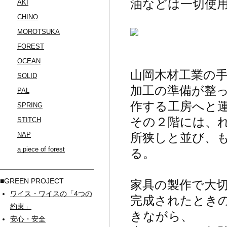
油などは一切使
AKI
CHINO
MOROTSUKA
FOREST
OCEAN
山岡木材工業の
SOLID
加工の準備が整
PAL
作する工房へと
SPRING
その２階には、
STITCH
NAP
所狭しと並び、
a piece of forest
る。
■GREEN PROJECT
家具の製作で大切
ワイス・ワイスの「4つの
完成されたとき
約束」
きながら、
安心・安全