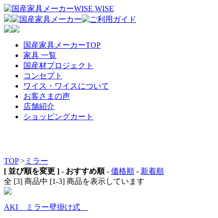
国産家具メーカーTOP
家具 一覧
国産材プロジェクト
コンセプト
ワイス・ワイスについて
お客さまの声
店舗紹介
ショッピングカート
TOP
>
ミラー
[ 並び順を変更 ]
-
おすすめ順
-
価格順
-
新着順
全 [3] 商品中 [1-3] 商品を表示しています
AKI ミラー壁掛け式