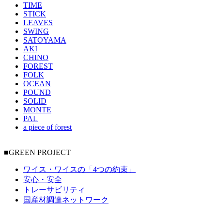
TIME
STICK
LEAVES
SWING
SATOYAMA
AKI
CHINO
FOREST
FOLK
OCEAN
POUND
SOLID
MONTE
PAL
a piece of forest
■GREEN PROJECT
ワイス・ワイスの「4つの約束」
安心・安全
トレーサビリティ
国産材調達ネットワーク