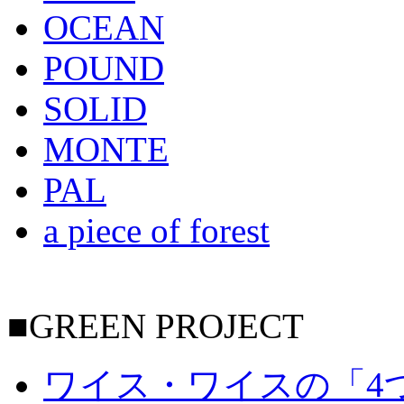
OCEAN
POUND
SOLID
MONTE
PAL
a piece of forest
■GREEN PROJECT
ワイス・ワイスの「4