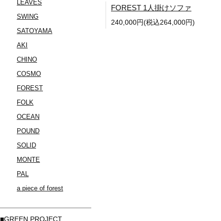
LEAVES
FOREST 1人掛けソファ
SWING
240,000円(税込264,000円)
SATOYAMA
AKI
CHINO
COSMO
FOREST
FOLK
OCEAN
POUND
SOLID
MONTE
PAL
a piece of forest
■GREEN PROJECT