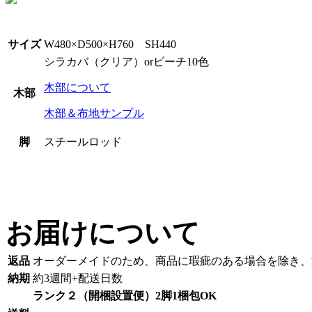
サイズ
W480×D500×H760 SH440
シラカバ（クリア）orビーチ10色
木部について
木部
木部＆布地サンプル
脚
スチールロッド
お届けについて
返品
オーダーメイドのため、商品に瑕疵のある場合を除き、
納期
約3週間+配送日数
ランク２（開梱設置便）2脚1梱包OK