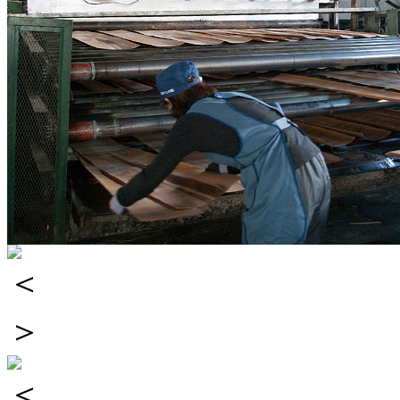
＜
＞
＜