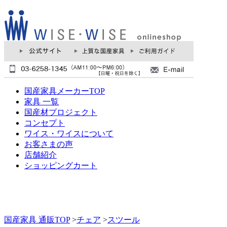
国産家具メーカーTOP
家具 一覧
国産材プロジェクト
コンセプト
ワイス・ワイスについて
お客さまの声
店舗紹介
ショッピングカート
国産家具 通販TOP
>
チェア
>
スツール