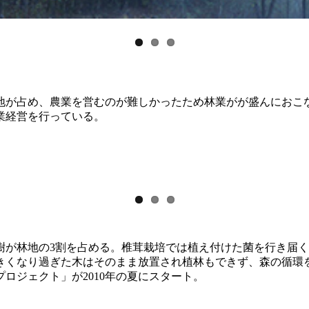
間地が占め、農業を営むのが難しかったため林業がが盛んにおこな
業経営を行っている。
樹が林地の3割を占める。椎茸栽培では植え付けた菌を行き届
きくなり過ぎた木はそのまま放置され植林もできず、森の循環
ロジェクト」が2010年の夏にスタート。