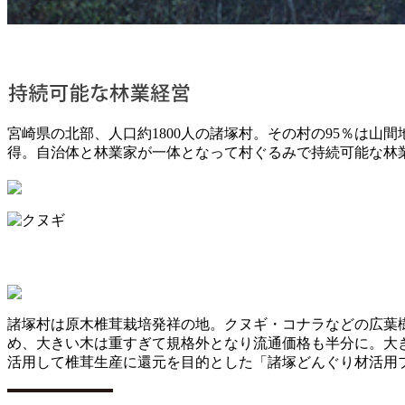
宮崎県の北部、人口約1800人の諸塚村。その村の95％は山
得。自治体と林業家が一体となって村ぐるみで持続可能な林
諸塚村は原木椎茸栽培発祥の地。クヌギ・コナラなどの広葉
め、大きい木は重すぎて規格外となり流通価格も半分に。大
活用して椎茸生産に還元を目的とした「諸塚どんぐり材活用プ