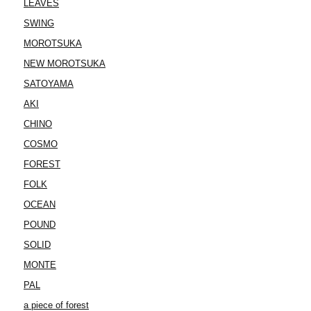
LEAVES
SWING
MOROTSUKA
NEW MOROTSUKA
SATOYAMA
AKI
CHINO
COSMO
FOREST
FOLK
OCEAN
POUND
SOLID
MONTE
PAL
a piece of forest