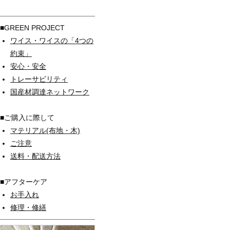
■GREEN PROJECT
ワイス・ワイスの「4つの
約束」
安心・安全
トレーサビリティ
国産材調達ネットワーク
■ご購入に際して
マテリアル(布地・木)
ご注意
送料・配送方法
■アフターケア
お手入れ
修理・修繕