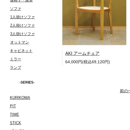
座椅子・座卓
ソファ
1人掛けソファ
2人掛けソファ
3人掛けソファ
オットマン
キャビネット
AKI アームチェア
ミラー
64,000円(税込69,120円)
ランプ
-SERIES-
前の
KURIKOMA
PIT
TIME
STICK