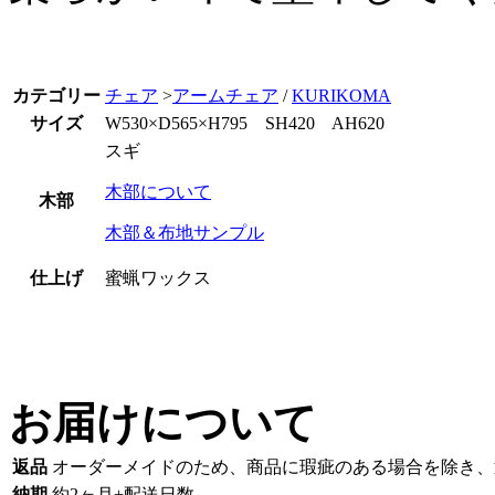
カテゴリー
チェア
>
アームチェア
/
KURIKOMA
サイズ
W530×D565×H795 SH420 AH620
スギ
木部について
木部
木部＆布地サンプル
仕上げ
蜜蝋ワックス
お届けについて
返品
オーダーメイドのため、商品に瑕疵のある場合を除き、
納期
約2ヶ月+配送日数