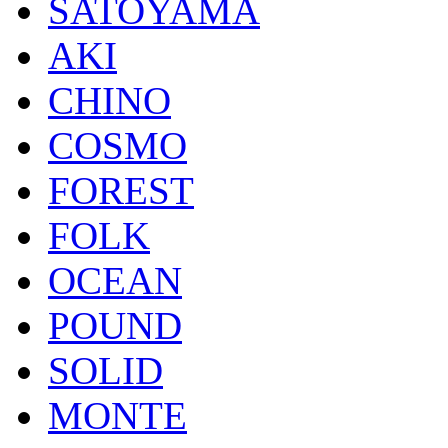
SATOYAMA
AKI
CHINO
COSMO
FOREST
FOLK
OCEAN
POUND
SOLID
MONTE