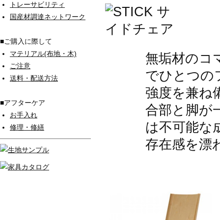
トレーサビリティ
国産材調達ネットワーク
■ご購入に際して
マテリアル(布地・木)
無垢材のコ
ご注意
でひとつの
送料・配送方法
強度を兼ね
■アフターケア
合部と脚が
お手入れ
は不可能な
修理・修繕
存在感を漂