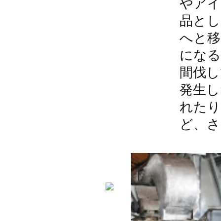
やアイ
品とし
へと移
になる
間伐し
発生し
れたり
ど、さ