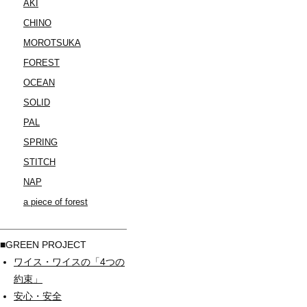
AKI
CHINO
MOROTSUKA
FOREST
OCEAN
SOLID
PAL
SPRING
STITCH
NAP
a piece of forest
■GREEN PROJECT
ワイス・ワイスの「4つの
約束」
安心・安全