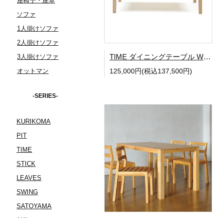
座椅子・座卓
ソファ
1人掛けソファ
2人掛けソファ
TIME ダイニングテーブル W1350
3人掛けソファ
オットマン
125,000円(税込137,500円)
-SERIES-
KURIKOMA
PIT
TIME
STICK
LEAVES
SWING
SATOYAMA