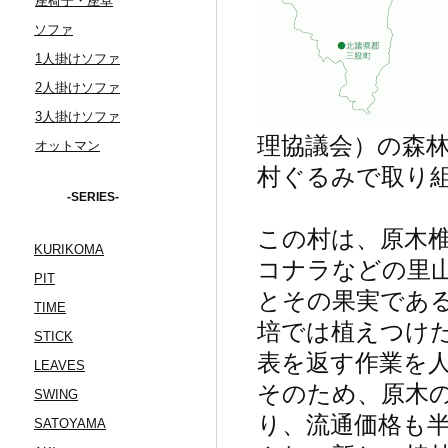
座椅子・座卓
ソファ
1人掛けソファ
2人掛けソファ
3人掛けソファ
理協議会）の森
オットマン
村ぐるみで取り
-SERIES-
この村は、原木
KURIKOMA
コナラなどの里
PIT
とその果実であ
TIME
培では植えつけ
STICK
表を返す作業を
LEAVES
そのため、原木の
SWING
り、流通価格も
SATOYAMA