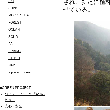
され、新たに植
AKI
CHINO
せている。
MOROTSUKA
FOREST
OCEAN
SOLID
PAL
SPRING
STITCH
NAP
a piece of forest
■GREEN PROJECT
ワイス・ワイスの「4つの
約束」
安心・安全