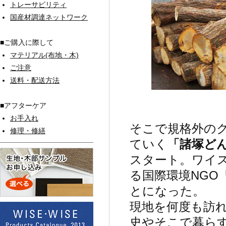
トレーサビリティ
国産材調達ネットワーク
■ご購入に際して
マテリアル(布地・木)
ご注意
送料・配送方法
■アフターケア
お手入れ
そこで規格外の
修理・修繕
ていく
「諸塚ど
スタート。ワイ
る国際環境NGO『
とになった。
現地を何度も訪
史やそこで暮ら