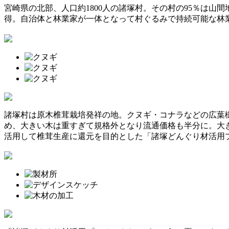
宮崎県の北部、人口約1800人の諸塚村。その村の95％は山
得。自治体と林業家が一体となって村ぐるみで持続可能な林
諸塚村は原木椎茸栽培発祥の地。クヌギ・コナラなどの広葉
め、大きい木は重すぎて規格外となり流通価格も半分に。大
活用して椎茸生産に還元を目的とした「諸塚どんぐり材活用プ