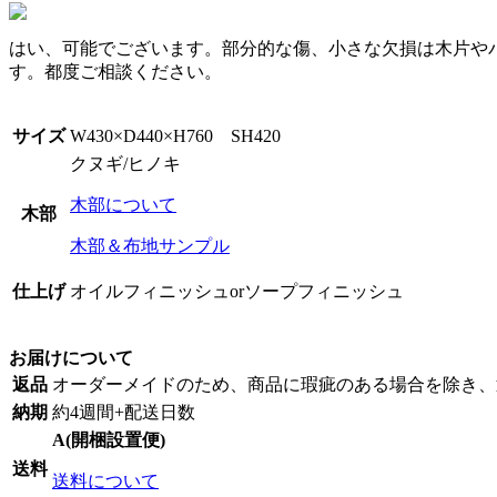
はい、可能でございます。部分的な傷、小さな欠損は木片や
す。都度ご相談ください。
サイズ
W430×D440×H760 SH420
クヌギ/ヒノキ
木部について
木部
木部＆布地サンプル
仕上げ
オイルフィニッシュorソープフィニッシュ
お届けについて
返品
オーダーメイドのため、商品に瑕疵のある場合を除き、
納期
約4週間+配送日数
A(開梱設置便)
送料
送料について