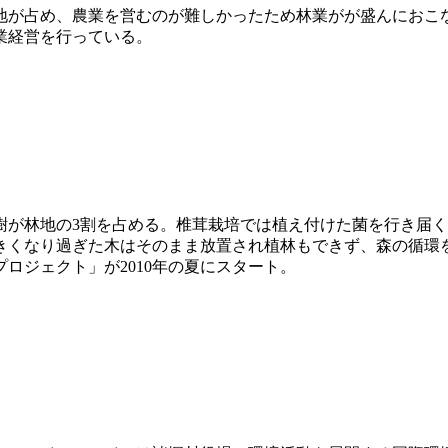
間地が占め、農業を営むのが難しかったため林業がが盛んにおこな
業経営を行っている。
樹が林地の3割を占める。椎茸栽培では植え付けた菌を行き届
きくなり過ぎた木はそのまま放置され植林もできず、森の循環
ロジェクト」が2010年の夏にスタート。