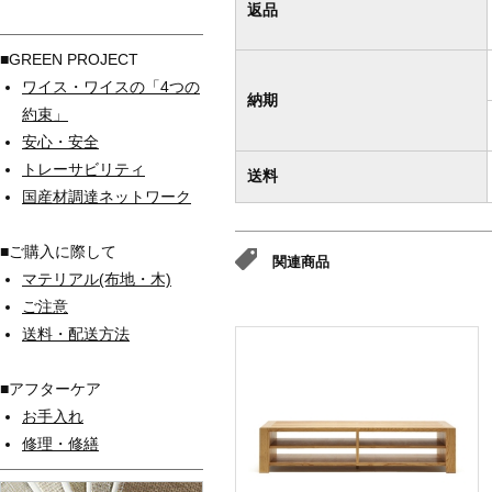
返品
■GREEN PROJECT
ワイス・ワイスの「4つの
納期
約束」
安心・安全
トレーサビリティ
送料
国産材調達ネットワーク
■ご購入に際して
関連商品
マテリアル(布地・木)
ご注意
送料・配送方法
■アフターケア
お手入れ
修理・修繕