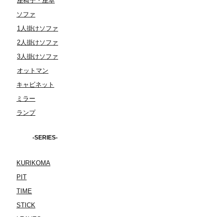
座椅子・座卓
ソファ
1人掛けソファ
2人掛けソファ
3人掛けソファ
オットマン
キャビネット
ミラー
ランプ
-SERIES-
KURIKOMA
PIT
TIME
STICK