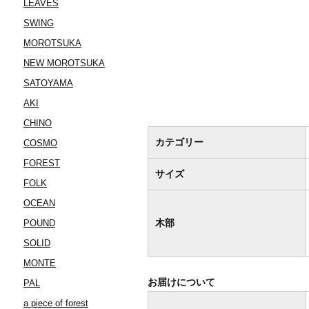
LEAVES
SWING
MOROTSUKA
NEW MOROTSUKA
SATOYAMA
AKI
CHINO
カテゴリー
COSMO
FOREST
サイズ
FOLK
OCEAN
木部
POUND
SOLID
MONTE
お届けについて
PAL
a piece of forest