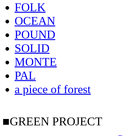
FOLK
OCEAN
POUND
SOLID
MONTE
PAL
a piece of forest
■GREEN PROJECT