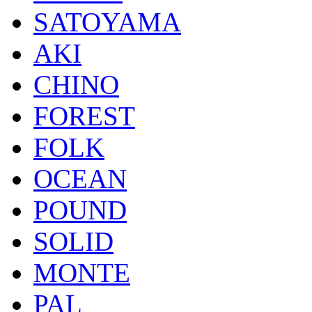
SATOYAMA
AKI
CHINO
FOREST
FOLK
OCEAN
POUND
SOLID
MONTE
PAL