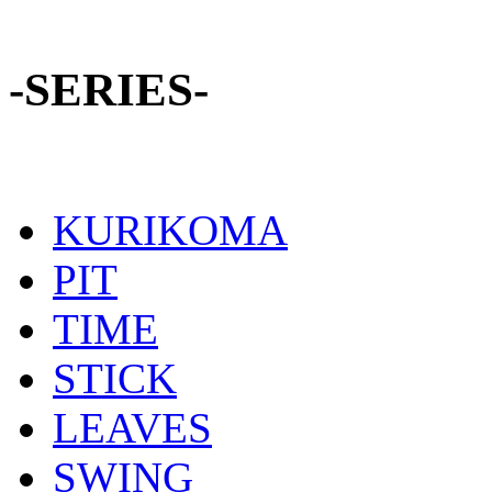
-SERIES-
KURIKOMA
PIT
TIME
STICK
LEAVES
SWING