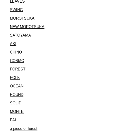
LEAVES
SWING
MOROTSUKA
NEW MOROTSUKA
SATOYAMA
AKI
CHINO
COSMO
FOREST
FOLK
OCEAN
POUND
SOLID
MONTE
PAL
a piece of forest