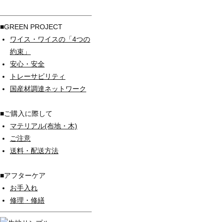
■GREEN PROJECT
ワイス・ワイスの「4つの
約束」
安心・安全
トレーサビリティ
国産材調達ネットワーク
■ご購入に際して
マテリアル(布地・木)
ご注意
送料・配送方法
■アフターケア
お手入れ
修理・修繕