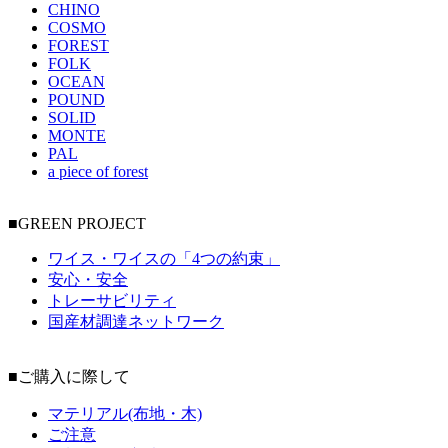
CHINO
COSMO
FOREST
FOLK
OCEAN
POUND
SOLID
MONTE
PAL
a piece of forest
■GREEN PROJECT
ワイス・ワイスの「4つの約束」
安心・安全
トレーサビリティ
国産材調達ネットワーク
■ご購入に際して
マテリアル(布地・木)
ご注意