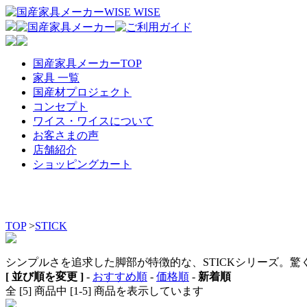
国産家具メーカーTOP
家具 一覧
国産材プロジェクト
コンセプト
ワイス・ワイスについて
お客さまの声
店舗紹介
ショッピングカート
TOP
>
STICK
シンプルさを追求した脚部が特徴的な、STICKシリーズ。
[ 並び順を変更 ]
-
おすすめ順
-
価格順
-
新着順
全 [5] 商品中 [1-5] 商品を表示しています