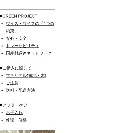
■GREEN PROJECT
ワイス・ワイスの「4つの
約束」
安心・安全
トレーサビリティ
国産材調達ネットワーク
■ご購入に際して
マテリアル(布地・木)
ご注意
送料・配送方法
■アフターケア
お手入れ
修理・修繕