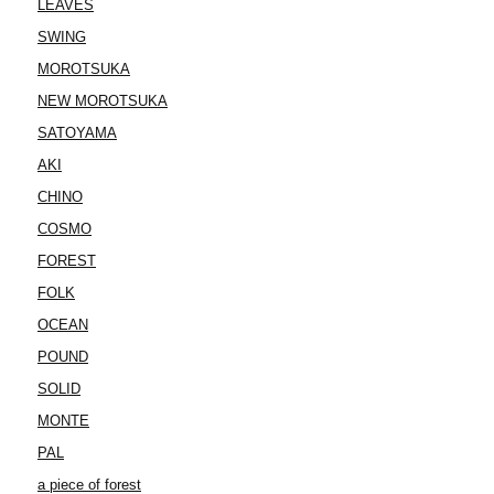
LEAVES
SWING
MOROTSUKA
NEW MOROTSUKA
SATOYAMA
AKI
CHINO
COSMO
FOREST
FOLK
OCEAN
POUND
SOLID
MONTE
PAL
a piece of forest