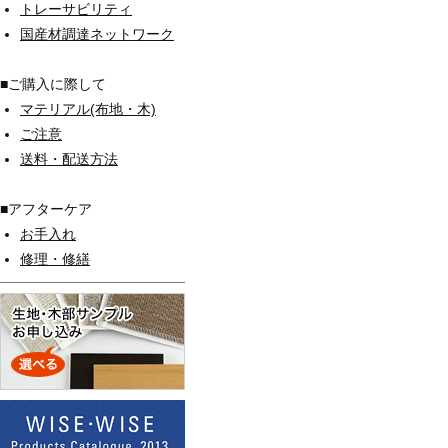
トレーサビリティ
国産材調達ネットワーク
■ご購入に際して
マテリアル(布地・木)
ご注意
送料・配送方法
■アフターケア
お手入れ
修理・修繕