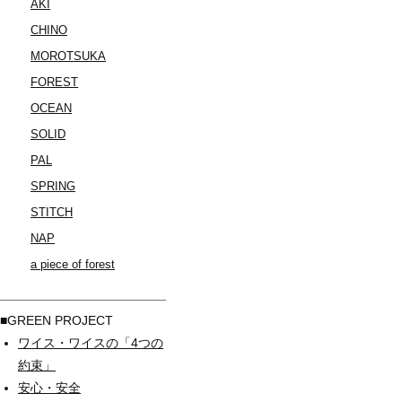
AKI
CHINO
MOROTSUKA
FOREST
OCEAN
SOLID
PAL
SPRING
STITCH
NAP
a piece of forest
■GREEN PROJECT
ワイス・ワイスの「4つの
約束」
安心・安全